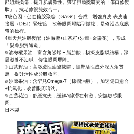
部組織損傷，提升肌膚彈性。獲諾貝爾獎研究的「傷口修復
肽」，抗老修復雙效合一。
❣️玻色因：促進糖胺聚糖（GAGs）合成，增強真皮-表皮連
接層（DEJ）緊密度，改善眼周塌陷型皺紋，是修護基底膜
帶的標桿。
4重天然油脂復配（油橄欖+山茶籽+沙棘+金盞花），形成
「親膚脂質通道」
❇️油橄欖果油：富含角鯊烯 + 脂肪酸，模擬皮脂膜結構，深
層滋養不油膩，修復眼周屏障。
❇️山茶籽油：高滲透性油酸載體，攜帶活性成分深入角質
層，提升活性成分吸收率。
❇️沙棘果油：含罕見Omega-7（棕櫚油酸），加速傷口愈合
+抗氧化，改善眼周暗沈。
❇️金盞花油：舒緩抗炎，緩解A醇潛在刺激，安撫敏感眼
周。
日本製