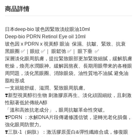
商品詳情
日本deep-bio 玻色因緊致淡紋眼油10ml
Deep-bio PDRN Retinol Eye oil 10ml
玻色因 x PDRN x 視黃醇 眼油 保濕、抗皺、緊致、抗衰
黑眼圈 ✅｜眼紋 ✅｜ 眼鬆弛 ✅｜ 眼下垂 ✅
深層淡化眼周肌膚，提拉緊致眼部更加緊致細膩，緩解肌膚
乾燥，煥亮水潤眼神。緩解因熬夜、長期用眼帶來的各種眼
周問題，淡化黑眼圈、消除眼袋。油性質地不油膩 避免油
脂粒形成
一支就能舒緩、滋潤、緊致眼周肌膚。
❣️新型視黃醇衍生物 刺激膠原再生、淡化頑固細紋，且刺激
性顯著低於傳統A醇
「溫和高效抗老成分」，眼周抗皺革命性突破。
❣️PDRN ：水解DNA片段傳遞修護信號，逆轉光老化損傷，
強化眼周防禦力。
❣️三肽-1（銅肽）：激活膠原蛋白&彈性纖維合成，修復眼