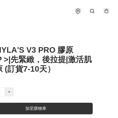
LA'S V3 PRO 膠原
P >|先緊緻，後拉提|激活肌
 (訂貨7-10天）
+
加至購物車