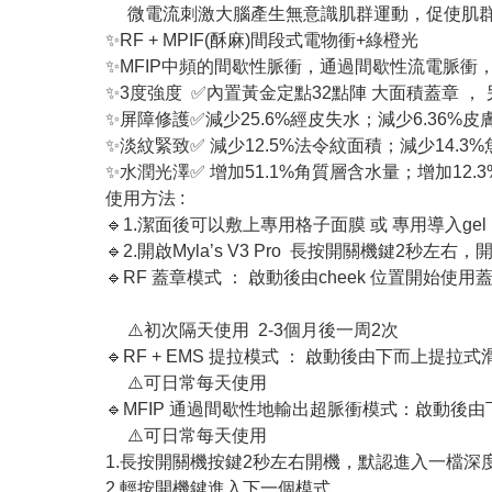
微電流刺激大腦產生無意識肌群運動，促使肌群
✨RF + MPIF(酥麻)間段式電物衝+綠橙光
✨MFIP中頻的間歇性脈衝，通過間歇性流電脈
✨3度強度 ✅內置黃金定點32點陣 大面積蓋章 ， 
✨屏障修護✅減少25.6%經皮失水；減少6.36%皮
✨淡紋緊致✅ 減少12.5%法令紋面積；減少14.3
✨水潤光澤✅ 增加51.1%角質層含水量；增加12.3
使用方法 :
🔹1.潔面後可以敷上專用格子面膜 或 專用導入gel
🔹2.開啟Myla’s V3 Pro 長按開關機鍵2
🔹RF 蓋章模式 ： 啟動後由cheek 位置開始
⚠️初次隔天使用 2-3個月後一周2次
🔹RF + EMS 提拉模式 ： 啟動後由下而上提拉
⚠️可日常每天使用
🔹MFIP 通過間歇性地輸出超脈衝模式：啟動後
⚠️可日常每天使用
1.長按開關機按鍵2秒左右開機，默認進入一檔深
2.輕按開機鍵進入下一個模式