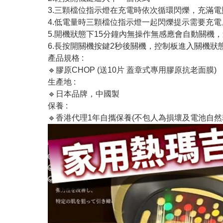
3.三顆檔位指示燈在充電時依次循環閃爍，充滿
4.低電量時三顆檔位指示燈一起閃爍提示需要充電
5.開機狀態下15分鐘內無操作無感應會自動關機
6.長按開關機按鍵2秒後關機，控制板進入關機狀
產品規格 :
🔹膠原CHOP (送10片 蓋章式專用膠原抗老面膜)
生產地 :
🔹日本品牌，中國製
保養 :
🔹香港代理1年自攜保養(不包人為損壞及電池自然