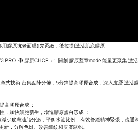
片蓋章式專用膠原抗老面膜)|先緊緻，後拉提|激活肌底膠原
LA'S V3 PRO 🔴 膠原CHOP ✅ 開創 膠原蓋章mode 能量
+蓋章式技術 密集點陣分佈，5分鐘提高膠原合成，深入皮層 激活
速提高膠原合成 ;
活性，加快細胞新生，增進膠原蛋白形成 ；
能減少皮膚油脂分泌，平衡水油比例，有效舒緩精神緊張，疏通
皮膚更新，分解色斑、改善細紋和皮膚鬆弛。