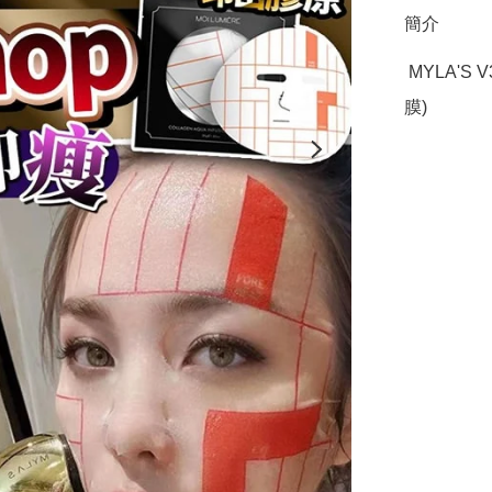
簡介
 MYLA'S V3 PRO 膠原CHOP (送10片 蓋章式專用膠原抗老面
膜)