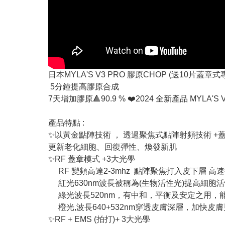
日本MYLA'S V3 PRO 膠原CHOP (送10
5分鐘提高膠原合成
7天增加膠原🔺90.9 % ❤️2024 全新產品 MY
產品特點 :
✨以黃金點陣技術 ， 透過聚焦式點陣射頻技術 
更新老化細胞、回復彈性、煥發新肌
✨RF 蓋章模式 +3大光學
RF 變頻高達2-3mhz 點陣聚焦打入皮下層 高
紅光630nm波長被稱為(生物活性光)提高細胞
綠光波長520nm，有中和，平衡及安定之用，
橙光,波長640+532nm穿透皮膚深層，加快
✨RF + EMS (拍打)+ 3大光學