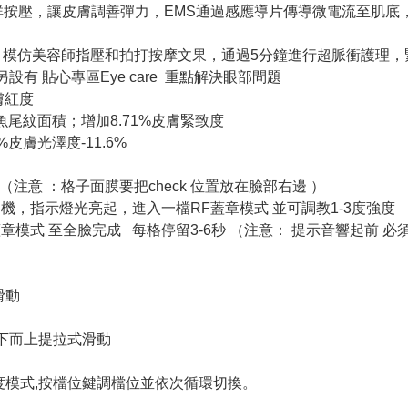
按壓，讓皮膚調善彈力，EMS通過感應導片傳導微電流至肌底
衝，模仿美容師指壓和拍打按摩文果，通過5分鐘進行超脈衝護理
另設有 貼心專區Eye care 重點解決眼部問題
膚紅度
%魚尾紋面積；增加8.71%皮膚緊致度
%皮膚光澤度-11.6%
 （注意 ：格子面膜要把check 位置放在臉部右邊 ）
秒左右，開機，指示燈光亮起，進入一檔RF蓋章模式 並可調教1-3度強度
使用蓋章模式 至全臉完成 每格停留3-6秒 （注意： 提示音響起前
式滑動
由下而上提拉式滑動
度模式,按檔位鍵調檔位並依次循環切換。