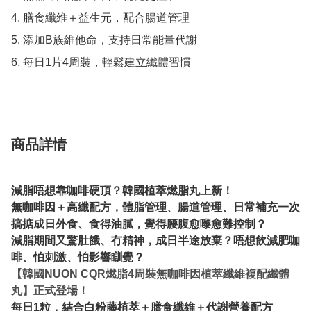
4.⁠ ⁠膳食纖維＋益生元，配合腸道管理

5.⁠ ⁠添加B族維他命，支持日常能量代謝

6.⁠ ⁠每日1片4周裝，輕鬆建立纖體習慣
商品詳情
減脂唔想靠咖啡硬頂？韓國植萃燃脂丸上新！
無咖啡因＋高纖配方，體脂管理、腸道管理、日常補充一次
搞掂成日外食、食得油膩，覺得腰腹愈嚟愈難控制？
減脂期間又驚肚餓、冇精神，成日半途放棄？唔想飲減肥咖
啡、怕刺激、怕影響瞓覺？
【韓國NUON CQR燃脂4周裝無咖啡因植萃纖維複配纖體
丸】正式登場！
每日1粒，結合白粉藤植萃＋膳食纖維＋代謝營養配方