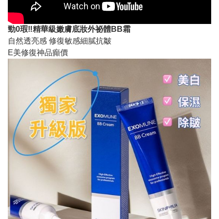
勁0瑕‼精華級嫩膚底妝外祕體BB霜
自然透亮感 修復敏感細膩抗皺
E美修復神品癲價