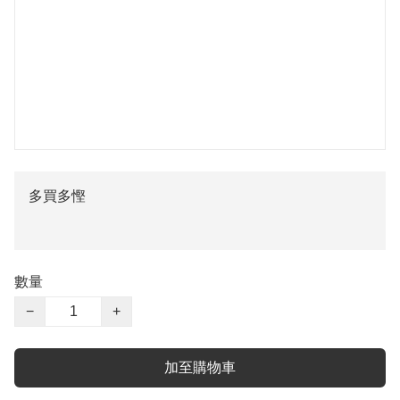
多買多慳
數量
−
+
加至購物車