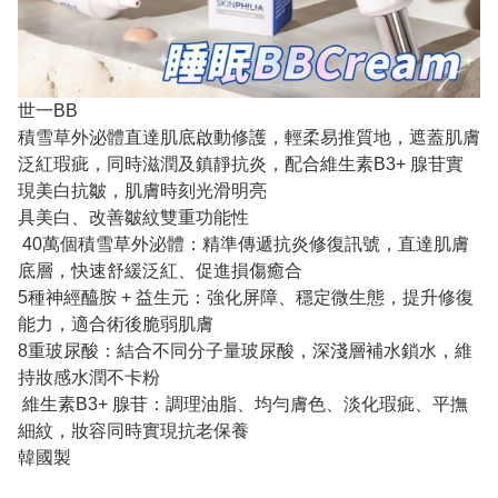
世一BB
積雪草外泌體直達肌底啟動修護，輕柔易推質地，遮蓋肌膚
泛紅瑕疵，同時滋潤及鎮靜抗炎，配合維生素B3+ 腺苷實
現美白抗皺，肌膚時刻光滑明亮
具美白、改善皺紋雙重功能性
40萬個積雪草外泌體：精準傳遞抗炎修復訊號，直達肌膚
底層，快速舒緩泛紅、促進損傷癒合
5種神經醯胺 + 益生元：強化屏障、穩定微生態，提升修復
能力，適合術後脆弱肌膚
8重玻尿酸：結合不同分子量玻尿酸，深淺層補水鎖水，維
持妝感水潤不卡粉
維生素B3+ 腺苷：調理油脂、均勻膚色、淡化瑕疵、平撫
細紋，妝容同時實現抗老保養
韓國製