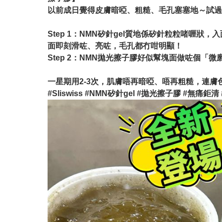
以前成日覺得皮膚暗啞、粗糙、毛孔塞塞地～試過好
Step 1：NMN矽針gel質地係矽針粒粒啫
面即刻滑咗、亮咗，毛孔都冇咁明顯！
Step 2：NMN拋光擦子膠好似幫塊面做咗個
一星期用2-3次，肌膚唔再暗啞、唔再粗糙，連膚色
#Sliswiss #NMN矽針gel #拋光擦子膠 #