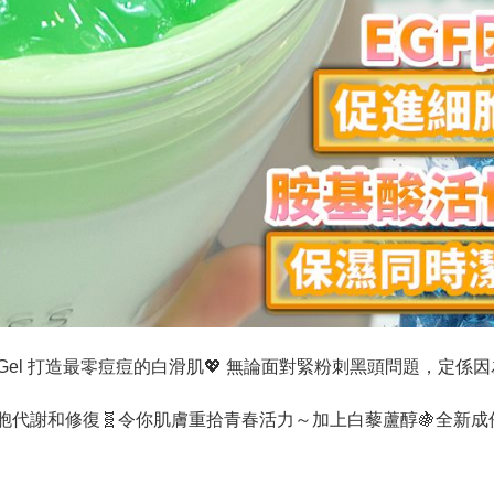
g
糖矽針Gel 打造最零痘痘的白滑肌💖 無論面對緊粉刺黑頭問題，定係因
促進細胞代謝和修復🧬令你肌膚重拾青春活力～加上白藜蘆醇🍇全