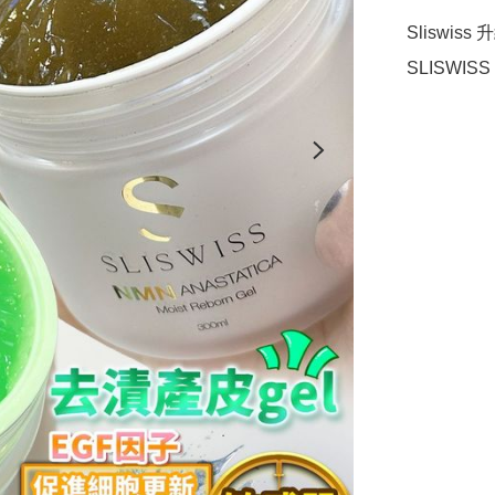
Sliswis
SLISWI