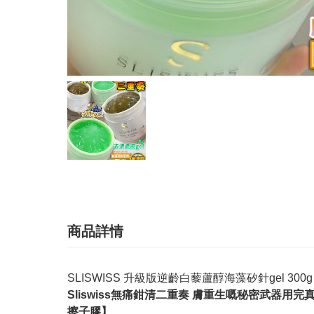
商品詳情
SLISWISS 升級版逆齡白藜蘆醇海藻矽針gel 300g
Sliswiss無痛鉗清二重奏 膚重生嘅秘密武器用
擦子膠】