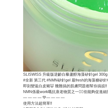
SLISWISS 升級版逆齡白藜蘆醇海藻矽針gel 300
#全新 第三代 #NMN矽針gel 最fresh的海藻
即刻變返白皮豬🐷 幾難搞的肌膚問題都幫你搞掂‼️
NMN係最work嘅抗衰老物質之一👍🏻佢能夠
— — — — 💚— — — —
使用方法超簡單‼️