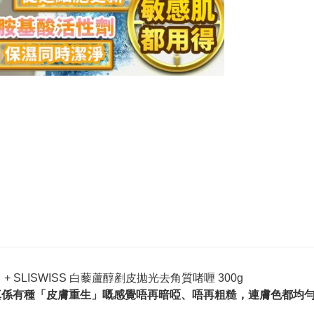
 + SLISWISS 白藜蘆醇剷皮拋光去角質啫喱 300g
完真係有種「皮膚重生」嘅感覺唔再暗啞、唔再粗糙，連膚色都均勻咗Sl