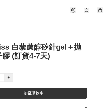
swiss 白藜蘆醇矽針gel＋拋
膠 (訂貨4-7天)
+
加至購物車
−