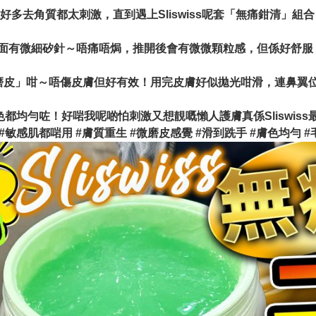
多去角質都太刺激，直到遇上Sliswiss呢套「無痛鉗清」組
喱狀，入面有微細矽針～唔痛唔焗，推開後會有微微顆粒感，但係好
「微磨皮」咁～唔傷皮膚但好有效！用完皮膚好似拋光咁滑，連鼻
都均勻咗！好啱我呢啲怕刺激又想靚嘅懶人護膚真係Sliswis
無痛鉅清 #敏感肌都啱用 #膚質重生 #微磨皮感覺 #滑到跣手 #膚色均勻