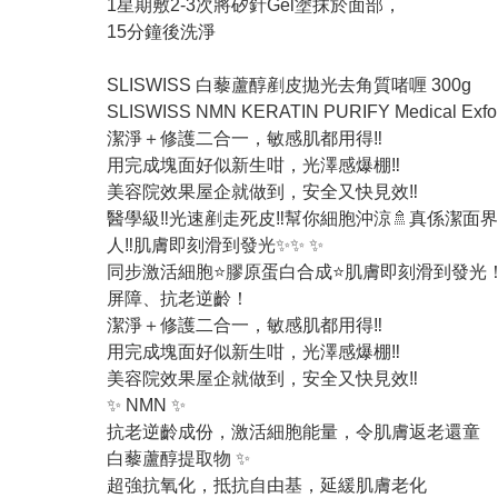
1星期敷2-3次將矽針Gel塗抹於面部，
15分鐘後洗淨
SLISWISS 白藜蘆醇剷皮拋光去角質啫喱 300g
SLISWISS NMN KERATIN PURIFY Medical Exfolia
潔淨＋修護二合一，敏感肌都用得‼️
用完成塊面好似新生咁，光澤感爆棚‼️
美容院效果屋企就做到，安全又快見效‼️
醫學級‼️光速剷走死皮‼️幫你細胞沖涼🚿真係潔面
人‼️肌膚即刻滑到發光✨✨ ✨
同步激活細胞⭐️膠原蛋白合成⭐️肌膚即刻滑到發光！因
屏障、抗老逆齡！
潔淨＋修護二合一，敏感肌都用得‼️
用完成塊面好似新生咁，光澤感爆棚‼️
美容院效果屋企就做到，安全又快見效‼️
✨ NMN ✨
抗老逆齡成份，激活細胞能量，令肌膚返老還童
白藜蘆醇提取物 ✨
超強抗氧化，抵抗自由基，延緩肌膚老化