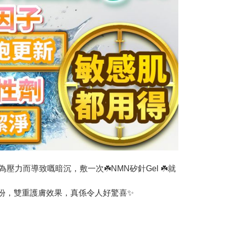
為壓力而導致嘅暗沉，敷一次☘️NMN矽針Gel ☘️就
新成份，雙重護膚效果，真係令人好驚喜✨