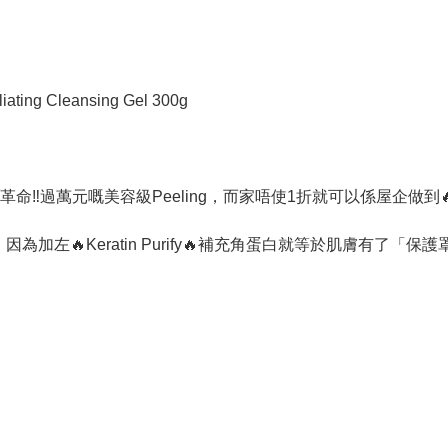
ting Cleansing Gel 300g
界革命‼️過萬元嘅美容級Peeling，而家唔使1折就可以係屋企做
為加左🔥Keratin Purify🔥補充角蛋白就等於肌膚有了「