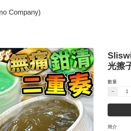
omo Company)
Sli
光擦子
數量
−
簡介