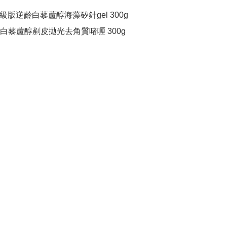
s 升級版逆齡白藜蘆醇海藻矽針gel 300g

SS 白藜蘆醇剷皮拋光去角質啫喱 300g