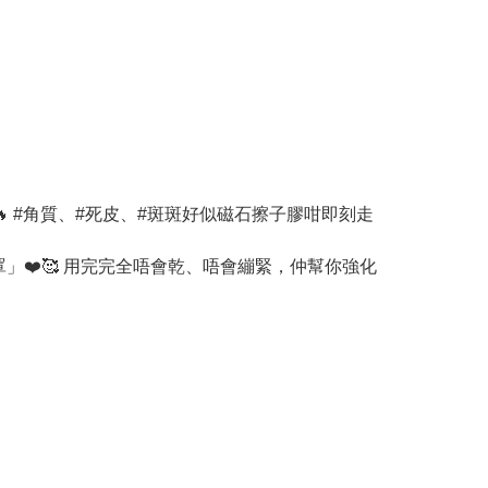
到🔥 #角質、#死皮、#斑斑好似磁石擦子膠咁即刻走
保護罩」❤️🥰 用完完全唔會乾、唔會繃緊，仲幫你強化