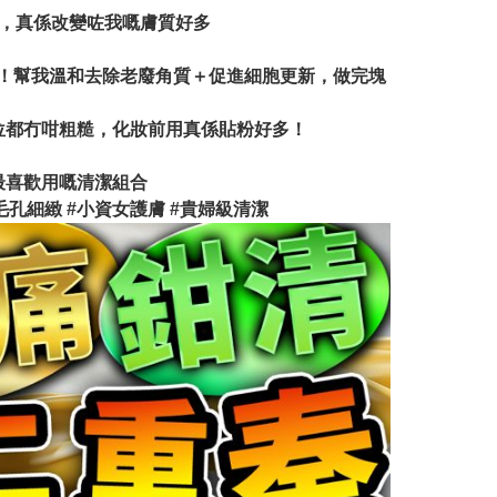
合，真係改變咗我嘅膚質好多
舒服！幫我溫和去除老廢角質＋促進細胞更新，做完塊
翼位都冇咁粗糙，化妝前用真係貼粉好多！
s最喜歡用嘅清潔組合
 #毛孔細緻 #小資女護膚 #貴婦級清潔